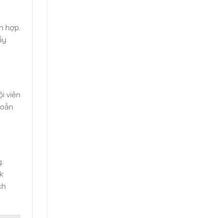
h hợp.
ầy
i viên
hoản
.
k
ch