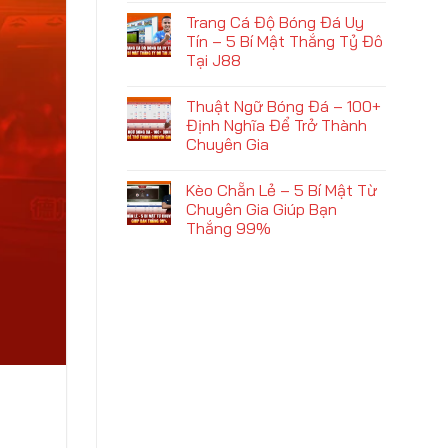
Trang Cá Độ Bóng Đá Uy
Tín – 5 Bí Mật Thắng Tỷ Đô
Tại J88
Thuật Ngữ Bóng Đá – 100+
Định Nghĩa Để Trở Thành
Chuyên Gia
Kèo Chẵn Lẻ – 5 Bí Mật Từ
Chuyên Gia Giúp Bạn
Thắng 99%