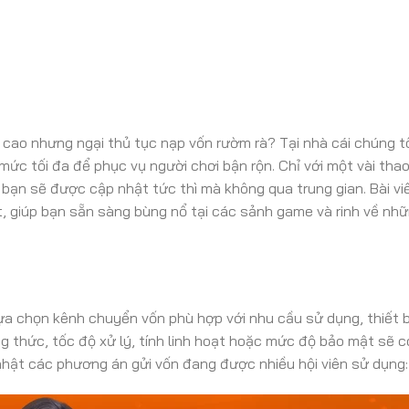
ao nhưng ngại thủ tục nạp vốn rườm rà? Tại nhà cái chúng tô
ức tối đa để phục vụ người chơi bận rộn. Chỉ với một vài tha
ạn sẽ được cập nhật tức thì mà không qua trung gian. Bài vi
t, giúp bạn sẵn sàng bùng nổ tại các sảnh game và rinh về nh
ựa chọn kênh chuyển vốn phù hợp với nhu cầu sử dụng, thiết b
g thức, tốc độ xử lý, tính linh hoạt hoặc mức độ bảo mật sẽ c
 nhật các phương án gửi vốn đang được nhiều hội viên sử dụng: