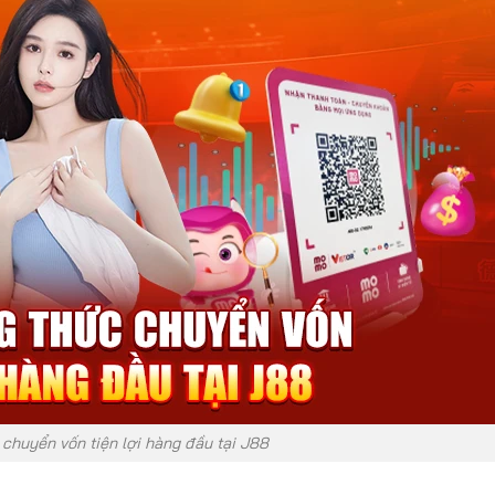
chuyển vốn tiện lợi hàng đầu tại J88