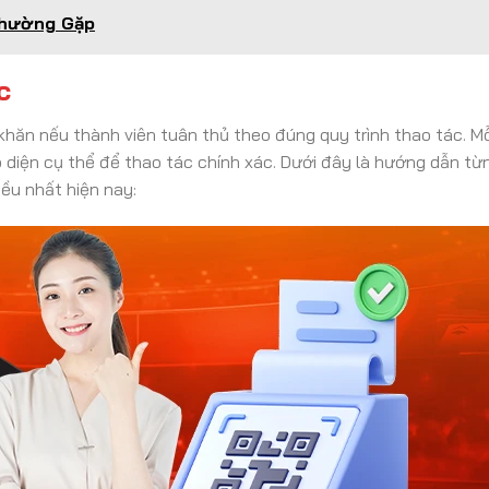
Thường Gặp
c
hăn nếu thành viên tuân thủ theo đúng quy trình thao tác. Mỗ
o diện cụ thể để thao tác chính xác. Dưới đây là hướng dẫn từ
u nhất hiện nay: