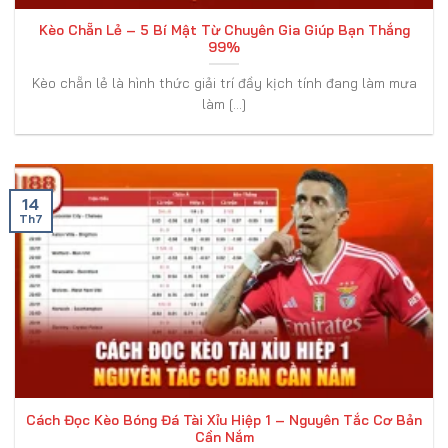
Kèo Chẵn Lẻ – 5 Bí Mật Từ Chuyên Gia Giúp Bạn Thắng
99%
Kèo chẵn lẻ là hình thức giải trí đầy kịch tính đang làm mưa
làm [...]
14
Th7
Cách Đọc Kèo Bóng Đá Tài Xỉu Hiệp 1 – Nguyên Tắc Cơ Bản
Cần Nắm