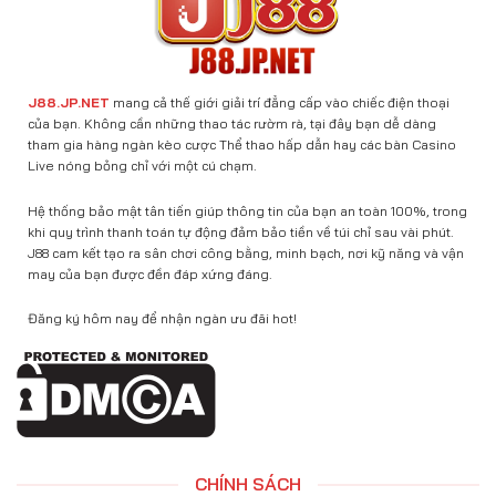
J88.JP.NET
mang cả thế giới giải trí đẳng cấp vào chiếc điện thoại
của bạn. Không cần những thao tác rườm rà, tại đây bạn dễ dàng
tham gia hàng ngàn kèo cược Thể thao hấp dẫn hay các bàn Casino
Live nóng bỏng chỉ với một cú chạm.
Hệ thống bảo mật tân tiến giúp thông tin của bạn an toàn 100%, trong
khi quy trình thanh toán tự động đảm bảo tiền về túi chỉ sau vài phút.
J88 cam kết tạo ra sân chơi công bằng, minh bạch, nơi kỹ năng và vận
may của bạn được đền đáp xứng đáng.
Đăng ký hôm nay để nhận ngàn ưu đãi hot!
CHÍNH SÁCH