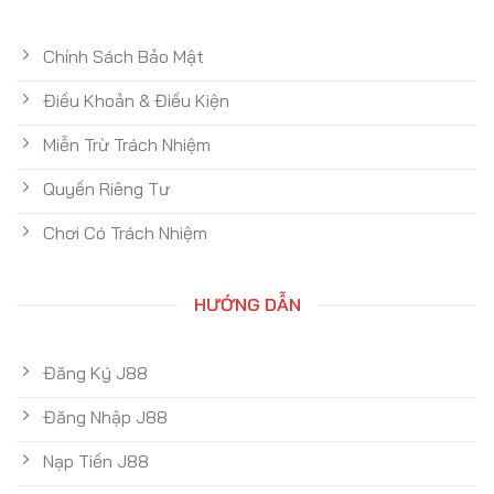
Chính Sách Bảo Mật
Điều Khoản & Điều Kiện
Miễn Trừ Trách Nhiệm
Quyền Riêng Tư
Chơi Có Trách Nhiệm
HƯỚNG DẪN
Đăng Ký J88
Đăng Nhập J88
Nạp Tiền J88