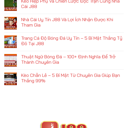
Kèo Hiệp Phụ Và Chiến Lược Đọc Trận Cùng Nhà
Cái J88
Nhà Cái Uy Tín J88 Và Lợi Ích Nhận Được Khi
Tham Gia
Trang Cá Độ Bóng Đá Uy Tín – 5 Bí Mật Thắng Tỷ
Đô Tại J88
Thuật Ngữ Bóng Đá – 100+ Định Nghĩa Để Trở
Thành Chuyên Gia
Kèo Chẵn Lẻ – 5 Bí Mật Từ Chuyên Gia Giúp Bạn
Thắng 99%