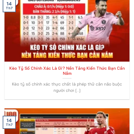
14
Th7
Kèo Tỷ Số Chính Xác Là Gì? Nền Tảng Kiến Thức Bạn Cần
Nắm
Kèo tỷ số chính xác thực chất là phép thử cân não buộc
người chơi [...]
14
Th7