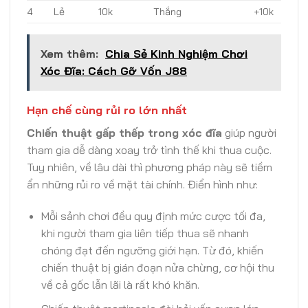
4
Lẻ
10k
Thắng
+10k
Xem thêm:
Chia Sẻ Kinh Nghiệm Chơi
Xóc Đĩa: Cách Gỡ Vốn J88
Hạn chế cùng rủi ro lớn nhất
Chiến thuật gấp thếp trong xóc đĩa
giúp người
tham gia dễ dàng xoay trở tình thế khi thua cuộc.
Tuy nhiên, về lâu dài thì phương pháp này sẽ tiềm
ẩn những rủi ro về mặt tài chính. Điển hình như:
Mỗi sảnh chơi đều quy định mức cược tối đa,
khi người tham gia liên tiếp thua sẽ nhanh
chóng đạt đến ngưỡng giới hạn. Từ đó, khiến
chiến thuật bị gián đoạn nửa chừng, cơ hội thu
về cả gốc lẫn lãi là rất khó khăn.