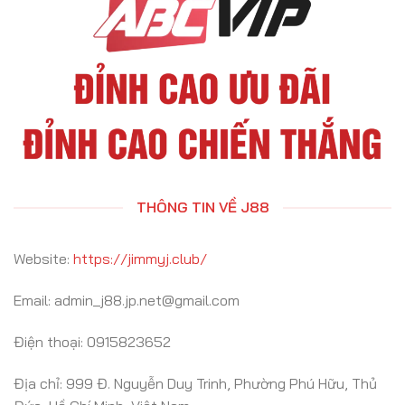
THÔNG TIN VỀ J88
Website:
https://jimmyj.club/
Email:
admin_j88.jp.net@gmail.com
Điện thoại: 0
915823652
Địa chỉ:
999 Đ. Nguyễn Duy Trinh, Phường Phú Hữu, Thủ