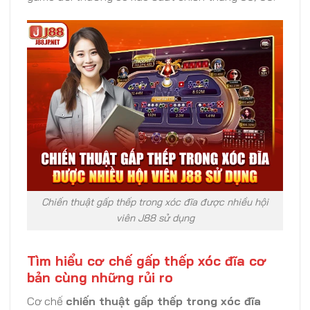
Chiến thuật gấp thếp trong xóc đĩa được nhiều hội
viên J88 sử dụng
Tìm hiểu cơ chế gấp thếp xóc đĩa cơ
bản cùng những rủi ro
Cơ chế
chiến thuật gấp thếp trong xóc đĩa