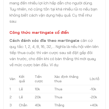
mang đến nhiều lợi ích hấp dẫn cho người dùng.
Tuy nhiên, nó cũng tồn tại khá nhiều rủi ro nếu bạn
không biết cách vận dụng hiệu quả. Cụ thể như
sau:
Công thức martingale cổ điển
Cách đánh xóc đĩa theo martingale
căn cứ
quy tắc: 1, 2, 4, 8, 16, 32,… Nghĩa là nếu hội viên liên
tiếp thua cuộc thì ván cược sau sẽ đặt gấp đôi
ván trước, cho đến khi có bàn thắng thì mới quay
về mức cược bàn đầu. Ví dụ:
Kết
Tiền
Xác định thắng
Ván
Lời/lỗ
quả
cược
thua
1
Lẻ
10k
Thua
-10k
2
Lẻ
20k
Thua
-20k
3
Chẳn
40k
Thắng
+40k