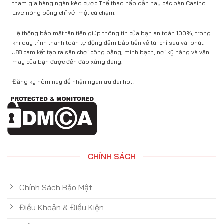
tham gia hàng ngàn kèo cược Thể thao hấp dẫn hay các bàn Casino
Live nóng bỏng chỉ với một cú chạm.
Hệ thống bảo mật tân tiến giúp thông tin của bạn an toàn 100%, trong
khi quy trình thanh toán tự động đảm bảo tiền về túi chỉ sau vài phút.
J88 cam kết tạo ra sân chơi công bằng, minh bạch, nơi kỹ năng và vận
may của bạn được đền đáp xứng đáng.
Đăng ký hôm nay để nhận ngàn ưu đãi hot!
CHÍNH SÁCH
Chính Sách Bảo Mật
Điều Khoản & Điều Kiện