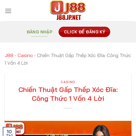
Chuyển
đến
nội
dung
ĐĂNG NHẬP
CLICK ĐỂ ĐĂNG KÝ
J88
-
Casino
-
Chiến Thuật Gấp Thếp Xóc Đĩa: Công Thức
1 Vốn 4 Lời
CASINO
Chiến Thuật Gấp Thếp Xóc Đĩa:
Công Thức 1 Vốn 4 Lời
10
Th1