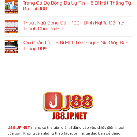
Trang Cá Độ Bóng Đá Uy Tín – 5 Bí Mật Thắng Tỷ
Đô Tại J88
Thuật Ngữ Bóng Đá – 100+ Định Nghĩa Để Trở
Thành Chuyên Gia
Kèo Chẵn Lẻ – 5 Bí Mật Từ Chuyên Gia Giúp Bạn
Thắng 99%
J88.JP.NET
mang cả thế giới giải trí đẳng cấp vào chiếc điện thoại
của bạn. Không cần những thao tác rườm rà, tại đây bạn dễ dàng