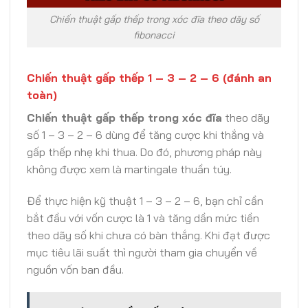
Chiến thuật gấp thếp trong xóc đĩa theo dãy số
fibonacci
Chiến thuật gấp thếp 1 – 3 – 2 – 6 (đánh an
toàn)
Chiến thuật gấp thếp trong xóc đĩa
theo dãy
số 1 – 3 – 2 – 6 dùng để tăng cược khi thắng và
gấp thếp nhẹ khi thua. Do đó, phương pháp này
không được xem là martingale thuần túy.
Để thực hiện kỹ thuật 1 – 3 – 2 – 6, bạn chỉ cần
bắt đầu với vốn cược là 1 và tăng dần mức tiền
theo dãy số khi chưa có bàn thắng. Khi đạt được
mục tiêu lãi suất thì người tham gia chuyển về
nguồn vốn ban đầu.