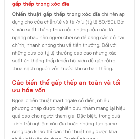
gấp thếp trong xóc đĩa
Chiến thuật gấp thếp trong xóc đĩa
chỉ nên áp
dụng cho cửa chẵn/lẻ và tài/xỉu (tỷ lệ 50/50). Bởi
vì xác suất thắng thua của những cửa này là
ngang nhau nên người chơi sẽ dễ dàng cân đối tài
chính, nhanh chóng thu về tiền thưởng. Đối với
những cửa có tỷ lệ thưởng cao cao nhưng xác
suất ăn thắng thấp khiến hội viên dễ gặp rủi ro
thua sạch nguồn vốn trước khi có bàn thắng.
Các biến thể gấp thếp an toàn và tối
ưu hóa vốn
Ngoài chiến thuật martingale cổ điển, nhiều
phương pháp được nghiên cứu nhằm mang lại hiệu
quả cao cho người tham gia. Đặc biệt, trong quá
trình trải nghiệm xóc đĩa hoặc những tựa game
sòng bạc khác thì các thủ thuật này được khá