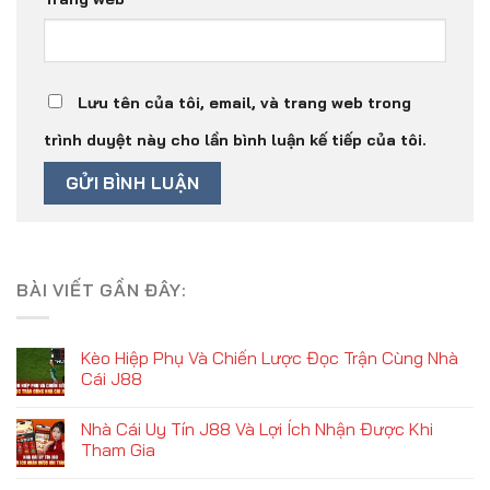
Lưu tên của tôi, email, và trang web trong
trình duyệt này cho lần bình luận kế tiếp của tôi.
BÀI VIẾT GẦN ĐÂY:
Kèo Hiệp Phụ Và Chiến Lược Đọc Trận Cùng Nhà
Cái J88
Nhà Cái Uy Tín J88 Và Lợi Ích Nhận Được Khi
Tham Gia